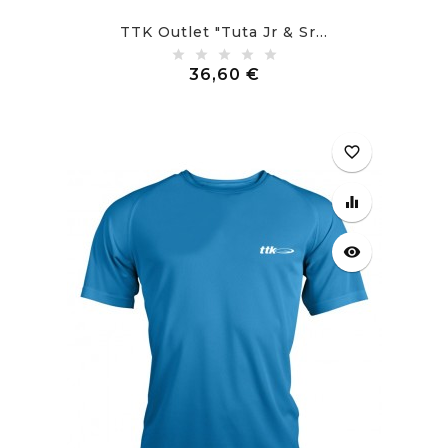
TTK Outlet "Tuta Jr & Sr...
Prezzo
36,60 €
favorite_border
equalizer
visibility