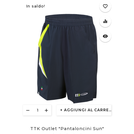
In saldo!
favorite_border
equalizer
visibility
AGGIUNGI AL CARRELLO
TTK Outlet "Pantaloncini Sun"