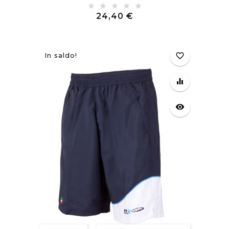
T-Short Iridium Bianco
Prezzo
24,40 €
In saldo!
favorite_border
equalizer
visibility