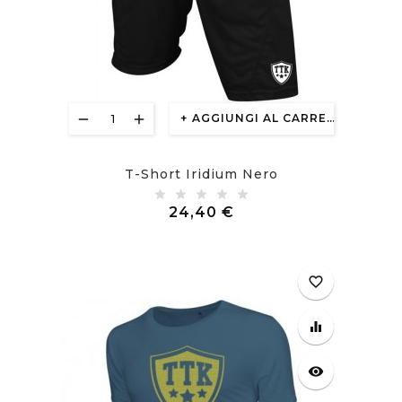
AGGIUNGI AL CARRELLO
T-Short Iridium Nero
Prezzo
24,40 €
favorite_border
equalizer
visibility