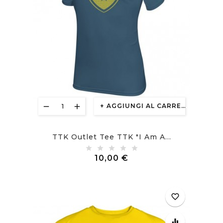
AGGIUNGI AL CARRELLO
TTK Outlet Tee TTK "I Am A...
Prezzo
10,00 €
favorite_border