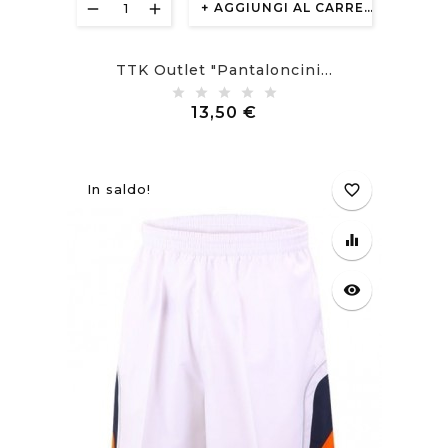
AGGIUNGI AL CARRELLO
TTK Outlet "Pantaloncini...
Prezzo
13,50 €
In saldo!
favorite_border
equalizer
visibility