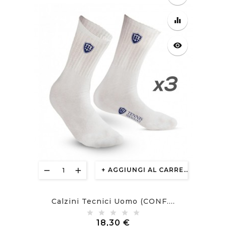
favorite_border
equalizer
visibility
AGGIUNGI AL CARRELLO
Calzini Tecnici Uomo (CONF....