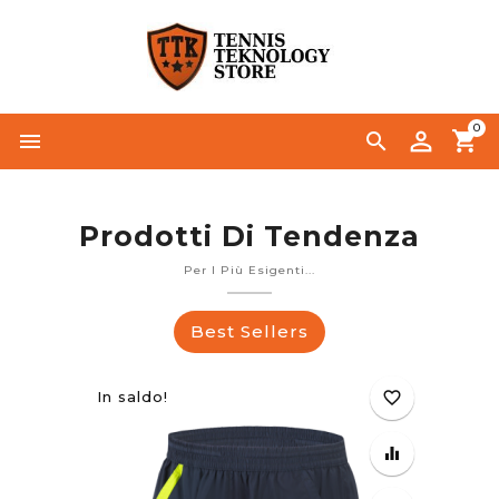
0




Prodotti Di Tendenza
Per I Più Esigenti...
Best Sellers
In saldo!
favorite_border
equalizer