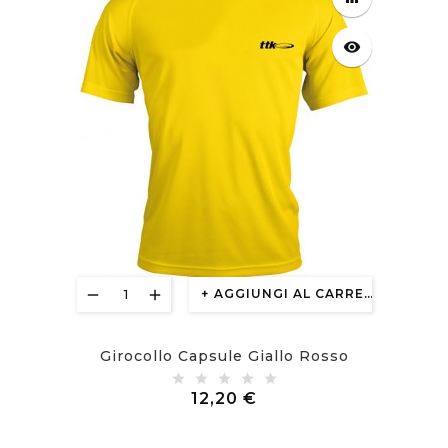
equalizer
visibility
AGGIUNGI AL CARRELLO
Girocollo Capsule Giallo Rosso
Prezzo
12,20 €