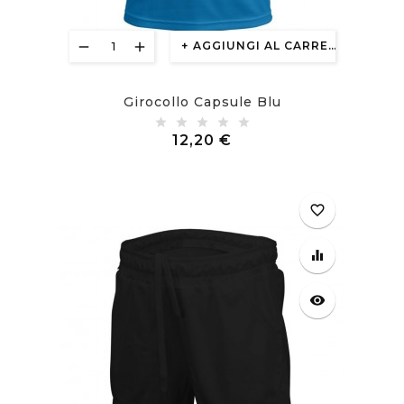
AGGIUNGI AL CARRELLO
Girocollo Capsule Blu
Prezzo
12,20 €
favorite_border
equalizer
visibility