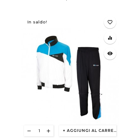
Prezzo
18,30 €
In saldo!
favorite_border
equalizer
visibility
AGGIUNGI AL CARRELLO