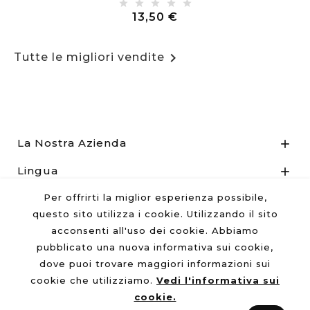
Prezzo
13,50 €

Tutte le migliori vendite
La Nostra Azienda

Lingua

Per offrirti la miglior esperienza possibile,
Informazioni Utili

questo sito utilizza i cookie. Utilizzando il sito
acconsenti all'uso dei cookie. Abbiamo
pubblicato una nuova informativa sui cookie,
dove puoi trovare maggiori informazioni sui
© 2026 - Reg.Imp.UD 02464440300 - R.E.A. Udine N°
262826
cookie che utilizziamo.
Vedi l'informativa sui
cookie.